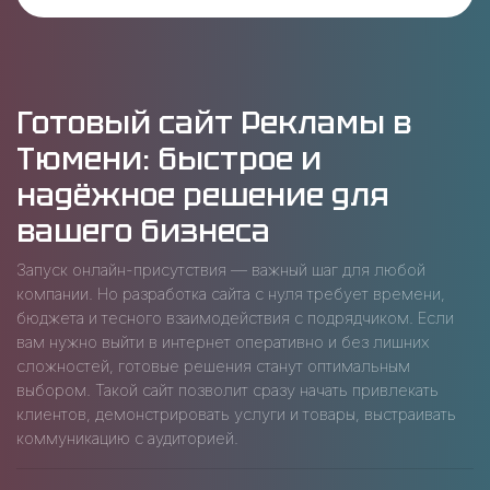
Готовый сайт Рекламы в
Тюмени: быстрое и
надёжное решение для
вашего бизнеса
Запуск онлайн-присутствия — важный шаг для любой
компании. Но разработка сайта с нуля требует времени,
бюджета и тесного взаимодействия с подрядчиком. Если
вам нужно выйти в интернет оперативно и без лишних
сложностей, готовые решения станут оптимальным
выбором. Такой сайт позволит сразу начать привлекать
клиентов, демонстрировать услуги и товары, выстраивать
коммуникацию с аудиторией.