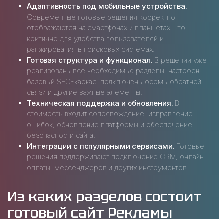
Адаптивность под мобильные устройства.
Современные готовые решения корректно
отображаются на смартфонах и планшетах, что
критично для удобства пользователей и
ранжирования в поисковых системах.
Готовая структура и функционал.
В решении уже
реализованы все необходимые разделы, настроен
базовый SEO-каркас, подключены формы обратной
связи и другие важные элементы.
Техническая поддержка и обновления.
В
стоимость входит сопровождение, исправление
ошибок, обновление платформы и обеспечение
безопасности сайта.
Интеграции с популярными сервисами.
Готовые
решения поддерживают подключение CRM, онлайн-
оплаты, мессенджеров и других инструментов.
Из каких разделов состоит
готовый сайт Рекламы