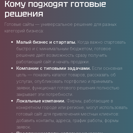
Кому подходят готовые
решения
Готовые сайты — универсальное решение для разных
категорий бизнеса:
Малый бизнес и стартапы.
Когда важно стартовать
быстро и с минимальным бюджетом, готовое
решение даёт возможность сразу получить
работающий сайт и начать продажи.
Компании с типовыми задачами.
Если основная
цель — показать каталог товаров, рассказать об
услугах, опубликовать портфолио и принимать
заявки, функционал готового решения полностью
закрывает эти потребности.
Локальные компании.
Фирмы, работающие в
конкретном городе или регионе, могут использовать
готовый сайт для привлечения местных клиентов:
добавить контакты, адреса, график работы, формы
заявок.