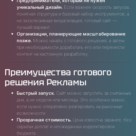
Предприниматели, которым не нужен
уникальный дизайн.
Если важнее скорость запуска,
понятная структура и базовый набор инструментов, а
не эксклюзивная визуализация, готовый сайт —
лучший вариант.
Организации, планирующие масштабирование
позже.
Можно начать с готового решения, а затем
при необходимости доработать его или перенести
контент на кастомную разработку.
Преимущества готового
решения Рекламы
Быстрый запуск.
Сайт можно запустить за считанные
дни, а не недели или месяцы. Это особенно важно,
если нужно оперативно реагировать на рыночные
возможности.
Прозрачная стоимость.
Цена известна заранее, без
скрытых доплат и неожиданных корректировок
бюджета.