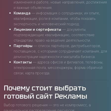
изменения в работе, новые направления, достижения
и важные объявления.
Команда
— информация о сотрудниках, их опыте,
квалификации, роли в компании, чтобы показать
экспертность и человеческий подход.
Лицензии и сертификаты
— документы,
подтверждающие квалификацию, соответствие
стандартам, право на ведение деятельности.
Партнёры
— список партнёров, дистрибьюторов,
поставщиков, с которыми сотрудничает компания, для
демонстрации надёжности и масштаба бизнеса.
Контакты
— адреса офисов и филиалов, телефоны,
электронная почта, мессенджеры, форма обратной
связи, карта проезда.
Почему стоит выбрать
готовый сайт Рекламы
Выбор готового решения — это не компромисс, а
рациональное распределение ресурсов: