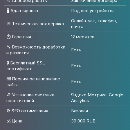
📝 Способы работы
Заключение договора
🖥 Адаптирован
Под все устройства
Онлайн-чат, телефон,
💬 Техническая поддержка
почта
⏱️ Гарантия
12 месяцев
🔧 Возможность доработки
Есть
и развития
🔒 Бесплатный SSL
Есть
сертификат
⌨️ Первичное наполнение
Есть
сайта
🔎 Установка счетчика
Яндекс.Метрика, Google
посетителей
Analytics
⚙️ SEO оптимизация
Базовая
💰 Цена
39 000 RUB