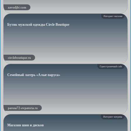
zavodjbi.com
Интернет-магазин
Бутик мужской одежды Circle Boutique
circleboutique.ru
Одностраничный сайт
Семейный лагерь «Алые паруса»
parusa72-evpatoria.ru
Интернет-витрина
Магазин шин и дисков