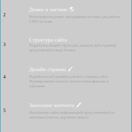
Домен и хостинг 🌎
2
Регистрируем домен, настраиваем хостинг для работы
CMS системы
Структура сайта
3
Разработка общей структуры, каждую веб-страницу
представляем в виде блоков
Дизайн страниц 🖌
4
Разработка веб-дизайна для всех страниц сайта.
Формирование нужного впечатления фактами и
образами
Занесение контента 🖋
5
Наполнение сайта информацией представленной от
заказчика (тексты, картинки, видео)