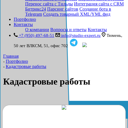
Перенос сайта с Тильды
Интеграция сайта с CRM
Битрикс24
Парсинг сайтов
Создание бота в
Telegram
Создать товарный XML/YML фид
Портфолио
Контакты
О компании
Вопросы и ответы
Контакты
+7 (950) 497-68-51
info@studio-expert.ru
Тюмень, ​
50 лет ВЛКСМ, 51, офис 702
Главная
-
Портфолио
-
Кадастровые работы
Кадастровые работы