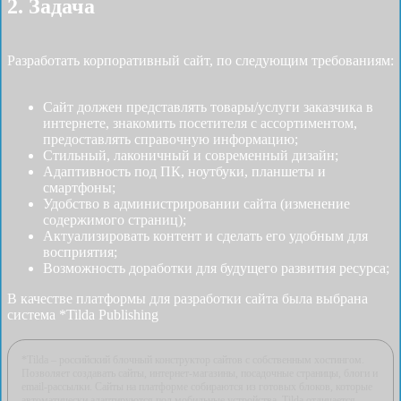
2. Задача
Разработать корпоративный сайт, по следующим требованиям:
Сайт должен представлять товары/услуги заказчика в
интернете, знакомить посетителя с ассортиментом,
предоставлять справочную информацию;
Стильный, лаконичный и современный дизайн;
Адаптивность под ПК, ноутбуки, планшеты и
смартфоны;
Удобство в администрировании сайта (изменение
содержимого страниц);
Актуализировать контент и сделать его удобным для
восприятия;
Возможность доработки для будущего развития ресурса;
В качестве платформы для разработки сайта была выбрана
система *Tilda Publishing
*Tilda – российский блочный конструктор сайтов с собственным хостингом.
Позволяет создавать сайты, интернет-магазины, посадочные страницы, блоги и
email-рассылки. Cайты на платформе собираются из готовых блоков, которые
автоматически адаптируются под мобильные устройства. Tilda отличается