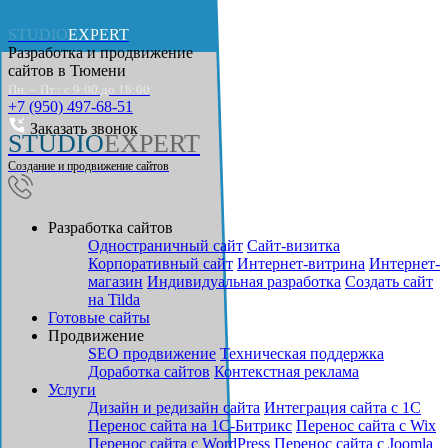
STUDIO
EXPERT
Разработка и продвижение
сайтов в
Тюмени
Пн. – Пт.: с 9:00 до 18:00
+7 (950) 497-68-51
Заказать звонок
STUDIO
EXPERT
Создание и продвижение сайтов
Разработка сайтов
Одностраничный сайт
Cайт-визитка
Корпоративный сайт
Интернет-витрина
Интернет-
магазин
Индивидуальная разработка
Создать сайт
на Tilda
Готовые сайты
Продвижение
SEO продвижение
Техническая поддержка
Доработка сайтов
Контекстная реклама
Услуги
Дизайн и редизайн сайта
Интеграция сайта с 1С
Перенос сайта на 1С-Битрикс
Перенос сайта с Wix
Перенос сайта с WordPress
Перенос сайта с Joomla