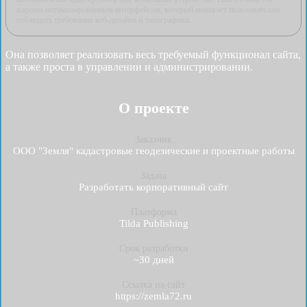
хорошо оптимизированным интерфейсом, который помогает пользователям
соблюдать требования веб-дизайна и типографики.
Она позволяет реализовать весь требуемый функционал сайта,
а также проста в управлении и администрировании.
О проекте
Заказчик
ООО "Земля" кадастровые геодезические и проектные работы
Задача
Разработать корпоративный сайт
Платформа
Tilda Publishing
Срок разработки
~30 дней
Ссылка на сайт
https://zemla72.ru