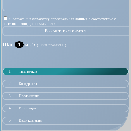
Я согласен на обработку персональных данных в соответствие с
политикой конфиденциальности
Рассчитать стоимость
Шаг
1
из 5
{ Тип проекта }
1
Тип проекта
2
Конкуренты
3
Продвижение
4
Интеграция
5
Ваши контакты