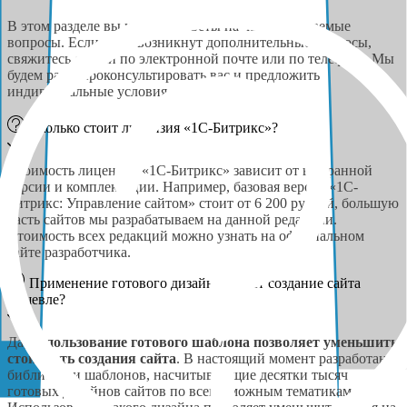
В этом разделе вы найдёте ответы на часто задаваемые
вопросы. Если у вас возникнут дополнительные вопросы,
свяжитесь с нами по электронной почте или по телефону. Мы
будем рады проконсультировать вас и предложить
индивидуальные условия сотрудничества.
Сколько стоит лицензия «1С-Битрикс»?
Стоимость лицензии «1С-Битрикс» зависит от выбранной
версии и комплектации. Например, базовая версия «1С-
Битрикс: Управление сайтом» стоит от 6 200 рублей, большую
часть сайтов мы разрабатываем на данной редакции.
Стоимость всех редакций можно узнать на официальном
сайте разработчика.
Применение готового дизайна делает создание сайта
дешевле?
Да,
использование готового шаблона
позволяет уменьшить
стоимость создания сайта
. В настоящий момент разработаны
библиотеки шаблонов, насчитывающие десятки тысяч
готовых дизайнов сайтов по всевозможным тематикам.