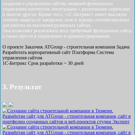
создания и управления сайтом, мощный функционал
управления контентом, интеграцию с различными сервисами
и многое другое. Кроме того, «1С-Битрикс» имеет высокую
степень защиты от хакерских атак и хорошо оптимизирована
для работы на высоконагруженных сайтах.
Она позволяет реализовать весь требуемый функционал сайта,
а также проста в управлении и администрировании.
О проекте
Заказчик
ATGroup - строительная компания
Задача
Разработать корпоративный сайт
Платформа
Система
управления сайтом
1С-Битрикс
Срок разработки
~ 30 дней
3. Результат