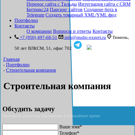
Перенос сайта с Тильды
Интеграция сайта с CRM
Битрикс24
Парсинг сайтов
Создание бота в
Telegram
Создать товарный XML/YML фид
Портфолио
Контакты
О компании
Вопросы и ответы
Контакты
+7 (950) 497-68-51
info@studio-expert.ru
Тюмень, ​
50 лет ВЛКСМ, 51, офис 702
Главная
-
Портфолио
-
Строительная компания
Строительная компания
Обсудить задачу
Напишите нам и мы перезвоним в ближайшее время
Ваше имя*
Телефон*