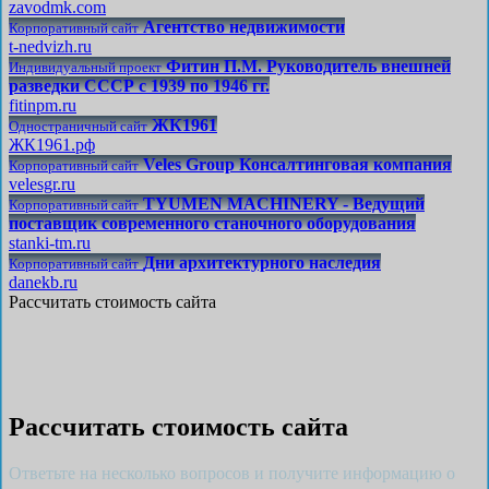
zavodmk.com
Агентство недвижимости
Корпоративный сайт
t-nedvizh.ru
Фитин П.М. Руководитель внешней
Индивидуальный проект
разведки СССР с 1939 по 1946 гг.
fitinpm.ru
ЖК1961
Одностраничный сайт
ЖК1961.рф
Veles Group Консалтинговая компания
Корпоративный сайт
velesgr.ru
TYUMEN MACHINERY - Ведущий
Корпоративный сайт
поставщик современного станочного оборудования
stanki-tm.ru
Дни архитектурного наследия
Корпоративный сайт
danekb.ru
Рассчитать стоимость сайта
Рассчитать стоимость сайта
Ответьте на несколько вопросов и получите информацию о