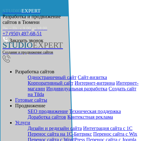
STUDIO
EXPERT
Разработка и продвижение
сайтов в
Тюмени
Пн. – Пт.: с 9:00 до 18:00
+7 (950) 497-68-51
Заказать звонок
STUDIO
EXPERT
Создание и продвижение сайтов
Разработка сайтов
Одностраничный сайт
Cайт-визитка
Корпоративный сайт
Интернет-витрина
Интернет-
магазин
Индивидуальная разработка
Создать сайт
на Tilda
Готовые сайты
Продвижение
SEO продвижение
Техническая поддержка
Доработка сайтов
Контекстная реклама
Услуги
Дизайн и редизайн сайта
Интеграция сайта с 1С
Перенос сайта на 1С-Битрикс
Перенос сайта с Wix
Перенос сайта с WordPress
Перенос сайта с Joomla