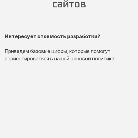
сайтов
Интересует стоимость разработки?
Приведем базовые цифры, которые помогут
сориентироваться в нашей ценовой политике.
Одностраничный
сайт
Комплексная презентация на одной странице товара
или услуги.
20 дней
от 30 000 руб.