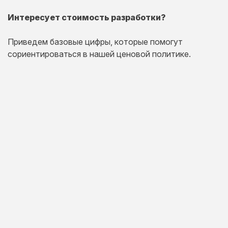
Интересует стоимость разработки?
Приведем базовые цифры, которые помогут
сориентироваться в нашей ценовой политике.
Одностраничный
сайт
Комплексная презентация на одной странице товара
или услуги.
20 дней
от 30 000 руб.