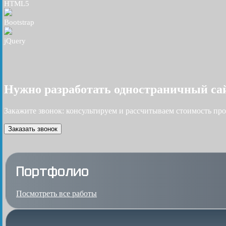
HTML5
Bootstrap
jQuery
Нужно разработать одностраничный са
Закажите звонок: консультируем и рассчитываем стоимость про
Заказать звонок
Портфолио
Посмотреть все работы