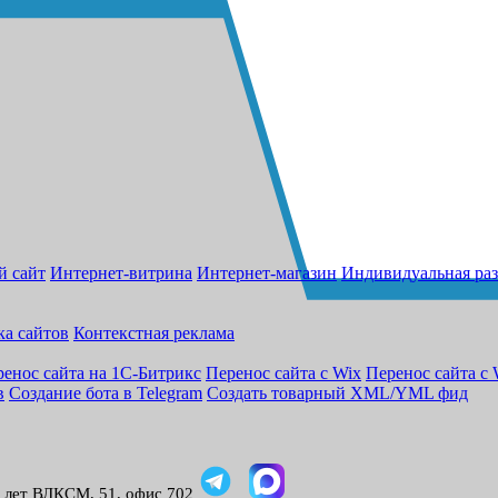
й сайт
Интернет-витрина
Интернет-магазин
Индивидуальная раз
ка сайтов
Контекстная реклама
енос сайта на 1С-Битрикс
Перенос сайта с Wix
Перенос сайта с 
в
Создание бота в Telegram
Создать товарный XML/YML фид
0 лет ВЛКСМ, 51, офис 702