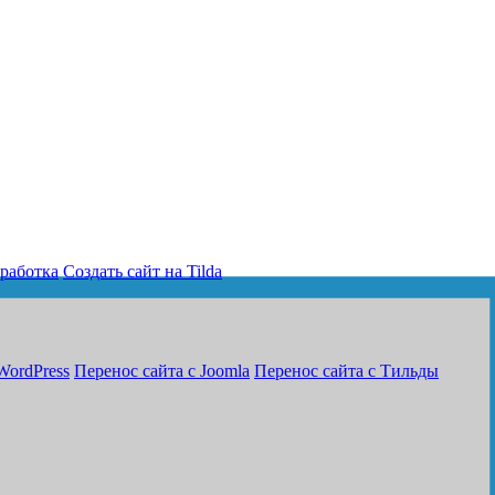
работка
Создать сайт на Tilda
WordPress
Перенос сайта с Joomla
Перенос сайта с Тильды