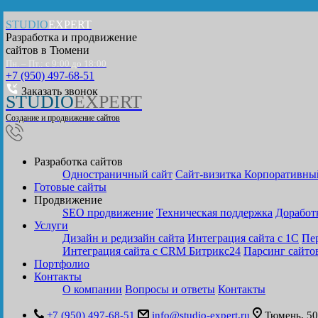
STUDIO
EXPERT
Разработка и продвижение
сайтов в
Тюмени
Пн. – Пт.: с 9:00 до 18:00
+7 (950) 497-68-51
Заказать звонок
STUDIO
EXPERT
Создание и продвижение сайтов
Разработка сайтов
Одностраничный сайт
Cайт-визитка
Корпоративны
Готовые сайты
Продвижение
SEO продвижение
Техническая поддержка
Доработ
Услуги
Дизайн и редизайн сайта
Интеграция сайта с 1С
Пер
Интеграция сайта с CRM Битрикс24
Парсинг сайто
Портфолио
Контакты
О компании
Вопросы и ответы
Контакты
+7 (950) 497-68-51
info@studio-expert.ru
Тюмень, ​5