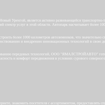
ый Уренгой, является активно развивающейся транспортно-те
ий спектр услуг в этой области. Автопарк насчитывает более 1
построить более 1000 километров автозимников, что значительно
ованию и внедрению инновационных технологий в свою деяте
зованию передовых технологий, ООО "ЯМАЛСТРОЙАВТО" готова 
асность и комфорт передвижения в условиях сурового северного
:
тернете, знакомить посетителя с ассортиментом, предоставлять