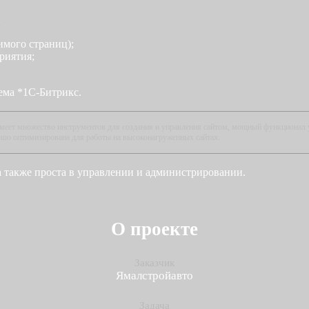
;
имого страниц);
риятия;
ема *1С-Битрикс.
имеет множество инструментов для создания и управления сайтом, мощный функционал 
ошо оптимизирована для работы на высоконагруженных сайтах.
а также проста в управлении и администрировании.
О проекте
Заказчик
Ямалстройавто
Задача