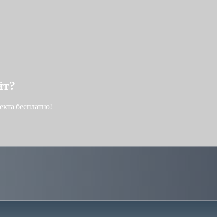
йт?
екта бесплатно!