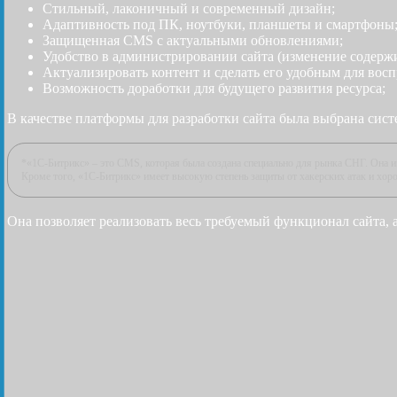
Стильный, лаконичный и современный дизайн;
Адаптивность под ПК, ноутбуки, планшеты и смартфоны
Защищенная CMS с актуальными обновлениями;
Удобство в администрировании сайта (изменение содерж
Актуализировать контент и сделать его удобным для восп
Возможность доработки для будущего развития ресурса;
В качестве платформы для разработки сайта была выбрана сист
*«1С-Битрикс» – это CMS, которая была создана специально для рынка СНГ. Она 
Кроме того, «1С-Битрикс» имеет высокую степень защиты от хакерских атак и хор
Она позволяет реализовать весь требуемый функционал сайта, 