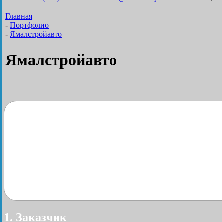
Главная
-
Портфолио
-
Ямалстройавто
Ямалстройавто
1. Заказчик