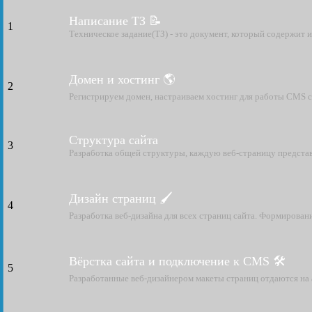
Написание ТЗ 📝
1
Техническое задание(ТЗ) - это документ, который содержит 
Домен и хостинг 🌎
2
Регистрируем домен, настраиваем хостинг для работы CMS 
Структура сайта
3
Разработка общей структуры, каждую веб-страницу представ
Дизайн страниц 🖌
4
Разработка веб-дизайна для всех страниц сайта. Формирован
Вёрстка сайта и подключение к CMS 🛠
5
Разработанные веб-дизайнером макеты страниц отдаются на