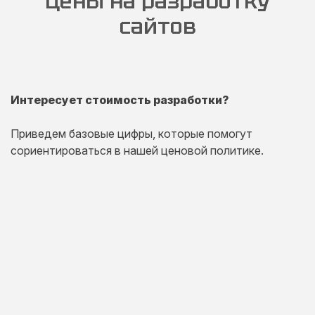
Цены на разработку
сайтов
Интересует стоимость разработки?
Приведем базовые цифры, которые помогут
сориентироваться в нашей ценовой политике.
Одностраничный
сайт
Комплексная презентация на одной странице товара
или услуги.
20 дней